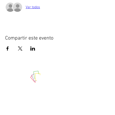
Ver todos
Compartir este evento
Cuando se trata de la emoción
del juego, aquí es donde quieres
estar. Royal Casino tiene una
larga historia de tratar la