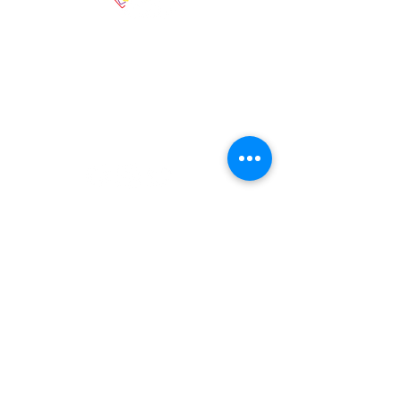
Cuando se trata de la emoción
del juego, aquí es donde quieres
estar. Royal Casino tiene una
larga historia de tratar la
auténtica acción.
Links
Casino
Royal Club
Contacto
Política de Privacidad
Trabaja con Nosotros