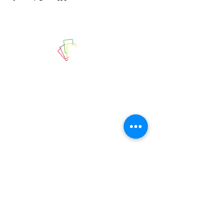
Cuando se trata de la emoción
del juego, aquí es donde quieres
estar. Royal Casino tiene una
larga historia de tratar la
auténtica acción.
Links
Casino
Royal Club