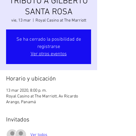
TRIBUTO A GILBERTO
SANTA ROSA
vie, 13 mar
  |  
Royal Casino at The Marriott
Se ha cerrado la posibilidad de
registrarse
Ver otros eventos
Horario y ubicación
13 mar 2020, 8:00 p. m.
Royal Casino at The Marriott, Av Ricardo
Arango, Panamá
Invitados
Ver todos