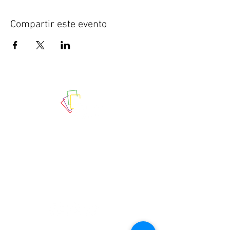
Compartir este evento
Cuando se trata de la emoción
del juego, aquí es donde quieres
estar. Royal Casino tiene una
larga historia de tratar la
auténtica acción.