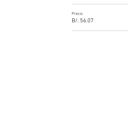
Precio
B/. 56.07