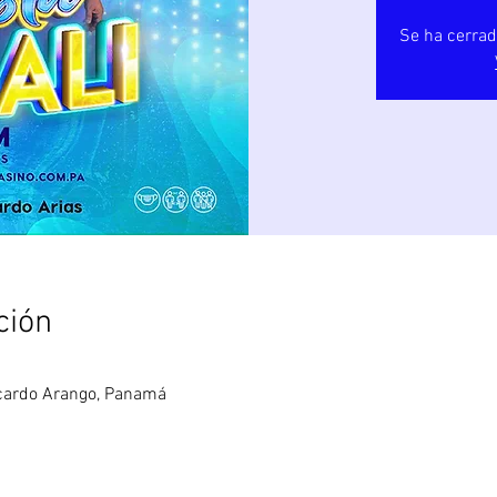
Se ha cerrad
ción
icardo Arango, Panamá