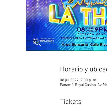
Horario y ubica
08 jul 2022, 9:00 p. m.
Panamá, Royal Casino, Av R
Tickets