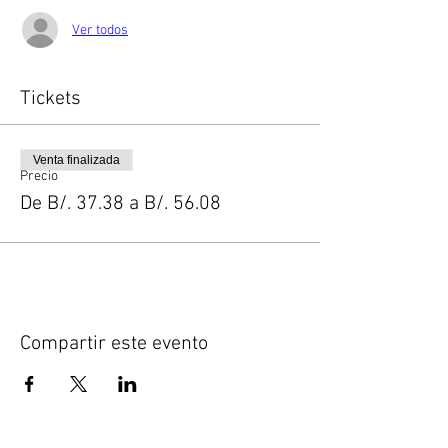
Ver todos
Tickets
Venta finalizada
Precio
De B/. 37.38 a B/. 56.08
Compartir este evento