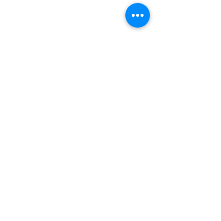
Links
Casino
Royal Club
Contacto
Política de Privacidad
Trabaja con Nosotros
Dirección: Calle 52, Bella Vista y
Ricardo Arias, Area Bancaria, Edificio
Royal Casino
Panamá, Panamá
Teléfono
:
507 205-7777
Email
: