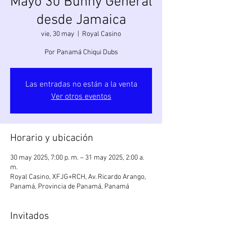
Mayo 30 Bunny General
desde Jamaica
vie, 30 may
  |  
Royal Casino
Por Panamá Chiqui Dubs
Las entradas no están a la venta
Ver otros eventos
Horario y ubicación
30 may 2025, 7:00 p. m. – 31 may 2025, 2:00 a.
m.
Royal Casino, XFJG+RCH, Av. Ricardo Arango,
Panamá, Provincia de Panamá, Panamá
Invitados