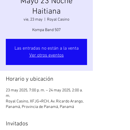
Mayo 23 Noche
Haitiana
vie, 23 may
  |  
Royal Casino
Kompa Band 507
Las entradas no están a la venta
Ver otros eventos
Horario y ubicación
23 may 2025, 7:00 p. m. – 24 may 2025, 2:00 a.
m.
Royal Casino, XFJG+RCH, Av. Ricardo Arango,
Panamá, Provincia de Panamá, Panamá
Invitados