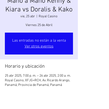
Mano a Mano Kenny &
Kiara vs Doralis & Kako
vie, 25 abr
  |  
Royal Casino
Viernes 25 de Abril
Las entradas no están a la venta
Ver otros eventos
Horario y ubicación
25 abr 2025, 7:00 p. m. – 26 abr 2025, 2:00 a. m.
Royal Casino, XFJG+RCH, Av. Ricardo Arango,
Panamá, Provincia de Panamá, Panamá