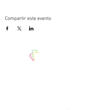
Compartir este evento
Cuando se trata de la emoción
del juego, aquí es donde quieres
estar. Royal Casino tiene una
larga historia de tratar la
auténtica acción.