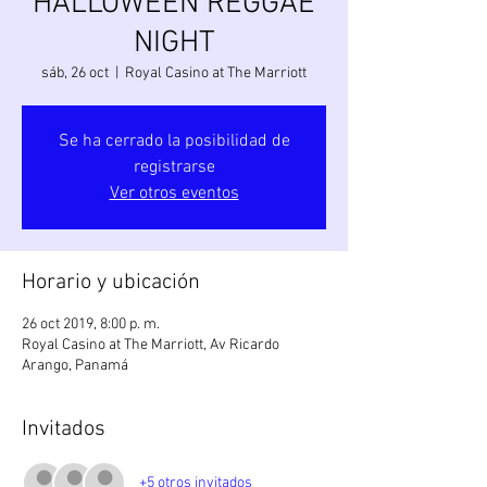
HALLOWEEN REGGAE
NIGHT
sáb, 26 oct
  |  
Royal Casino at The Marriott
Se ha cerrado la posibilidad de
registrarse
Ver otros eventos
Horario y ubicación
26 oct 2019, 8:00 p. m.
Royal Casino at The Marriott, Av Ricardo
Arango, Panamá
Invitados
+5 otros invitados