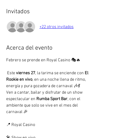
Invitados
+22 otros invitados
Acerca del evento
Febrero se prende en Royal Casino 🎭🔥
 Este 
viernes 27
, la tarima se enciende con 
El 
Rookie en vivo
, en una noche llena de ritmo, 
energía y pura gozadera de carnaval 🎶💃
Ven a cantar, bailar y disfrutar de un show 
espectacular en 
Rumba Sport Bar
, con el 
ambiente que solo se vive en el mes del 
carnaval 🎉
📍 Royal Casino
🎤 Show en vivo