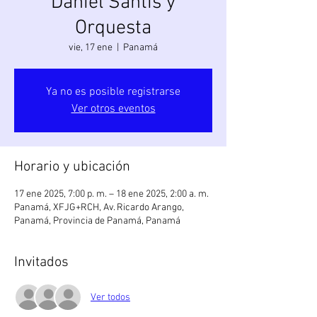
Daniel Santis y
Orquesta
vie, 17 ene
  |  
Panamá
Ya no es posible registrarse
Ver otros eventos
Horario y ubicación
17 ene 2025, 7:00 p. m. – 18 ene 2025, 2:00 a. m.
Panamá, XFJG+RCH, Av. Ricardo Arango,
Panamá, Provincia de Panamá, Panamá
Invitados
Ver todos