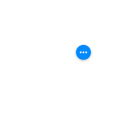
Links
Casino
Royal Club
Contacto
Política de Privacidad
Trabaja con Nosotros
Dirección: Calle 52, Bella Vista y
Ricardo Arias, Area Bancaria, Edificio
Royal Casino
Panamá, Panamá
Teléfono
:
507 205-7777