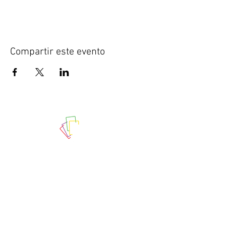
Compartir este evento
Cuando se trata de la emoción
del juego, aquí es donde quieres
estar. Royal Casino tiene una
larga historia de tratar la
auténtica acción.