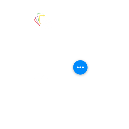
Cuando se trata de la emoción
del juego, aquí es donde quieres
estar. Royal Casino tiene una
larga historia de tratar la
auténtica acción.
Links
Casino
Royal Club
Contacto