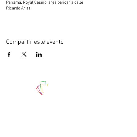
Panamá, Royal Casino, área bancaria calle
Ricardo Arias
Compartir este evento
Cuando se trata de la emoción
del juego, aquí es donde quieres
estar. Royal Casino tiene una
larga historia de tratar la