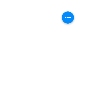
auténtica acción.
Links
Casino
Royal Club
Contacto
Política de Privacidad
Trabaja con Nosotros
Dirección: Calle 52, Bella Vista y
Ricardo Arias, Area Bancaria, Edificio
Royal Casino
Panamá, Panamá